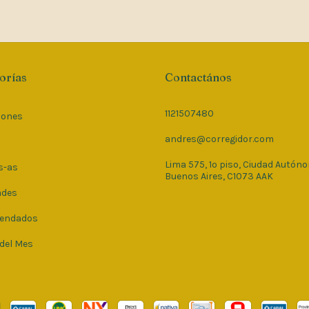
orías
Contactános
1121507480
iones
andres@corregidor.com
Lima 575, 1º piso, Ciudad Autón
s-as
Buenos Aires, C1073 AAK
ades
endados
 del Mes