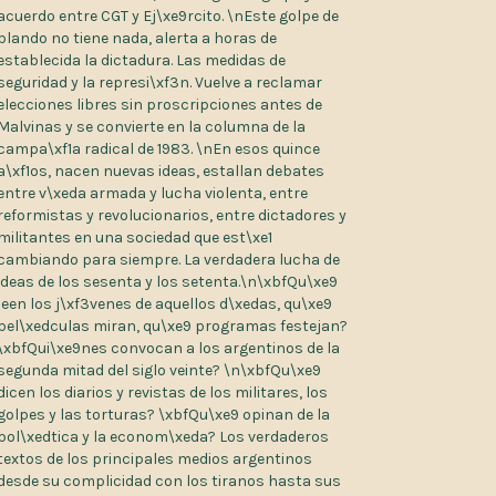
acuerdo entre CGT y Ej\xe9rcito. \nEste golpe de
blando no tiene nada, alerta a horas de
establecida la dictadura. Las medidas de
seguridad y la represi\xf3n. Vuelve a reclamar
elecciones libres sin proscripciones antes de
Malvinas y se convierte en la columna de la
campa\xf1a radical de 1983. \nEn esos quince
a\xf1os, nacen nuevas ideas, estallan debates
entre v\xeda armada y lucha violenta, entre
reformistas y revolucionarios, entre dictadores y
militantes en una sociedad que est\xe1
cambiando para siempre. La verdadera lucha de
ideas de los sesenta y los setenta.\n\xbfQu\xe9
leen los j\xf3venes de aquellos d\xedas, qu\xe9
pel\xedculas miran, qu\xe9 programas festejan?
\xbfQui\xe9nes convocan a los argentinos de la
segunda mitad del siglo veinte? \n\xbfQu\xe9
dicen los diarios y revistas de los militares, los
golpes y las torturas? \xbfQu\xe9 opinan de la
pol\xedtica y la econom\xeda? Los verdaderos
textos de los principales medios argentinos
desde su complicidad con los tiranos hasta sus