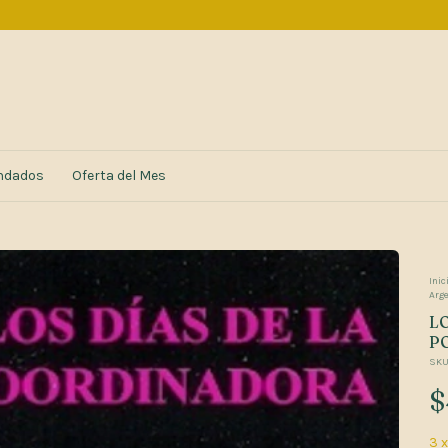
ndados
Oferta del Mes
Inic
Arg
L
PO
SKU
$
3