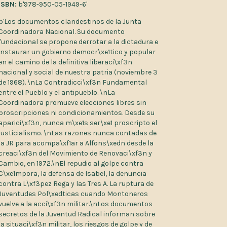
ISBN:
b'978-950-05-1949-6'
b'Los documentos clandestinos de la Junta
Coordinadora Nacional. Su documento
fundacional se propone derrotar a la dictadura e
instaurar un gobierno democr\xe1tico y popular
en el camino de la definitiva liberaci\xf3n
nacional y social de nuestra patria (noviembre 3
de 1968). \nLa Contradicci\xf3n Fundamental
entre el Pueblo y el antipueblo. \nLa
Coordinadora promueve elecciones libres sin
proscripciones ni condicionamientos. Desde su
aparici\xf3n, nunca m\xe1s ser\xe1 proscripto el
justicialismo. \nLas razones nunca contadas de
la JR para acompa\xf1ar a Alfons\xedn desde la
creaci\xf3n del Movimiento de Renovaci\xf3n y
Cambio, en 1972.\nEl repudio al golpe contra
C\xe1mpora, la defensa de Isabel, la denuncia
contra L\xf3pez Rega y las Tres A. La ruptura de
Juventudes Pol\xedticas cuando Montoneros
vuelve a la acci\xf3n militar.\nLos documentos
secretos de la Juventud Radical informan sobre
la situaci\xf3n militar, los riesgos de golpe y de