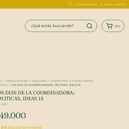
Iniciar sesión
|
Crear cuenta
(
0
)
io
/
Materia Principal
/
Colecciones
/
Fuentes Para La Historia Política
entina
/
LOS DIAS DE LA COORDINADORA.: POLITICAS, IDEAS 1A
OS DIAS DE LA COORDINADORA.:
LITICAS, IDEAS 1A
:
2155
49.000
x
$16.333,33
sin interés