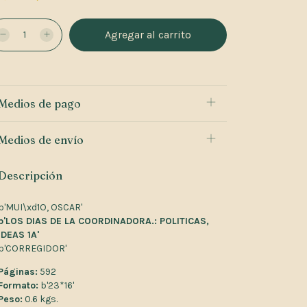
Medios de pago
Medios de envío
Descripción
b'MUI\xd1O, OSCAR'
b'LOS DIAS DE LA COORDINADORA.: POLITICAS,
IDEAS 1A'
b'CORREGIDOR'
Páginas:
592
Formato:
b'23*16'
Peso:
0.6 kgs.