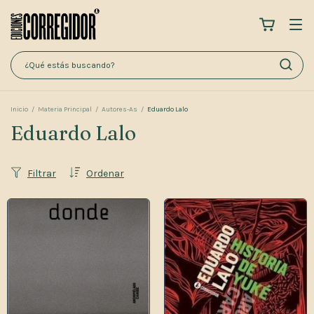
Inicio
/
Materia Principal
/
Autores-As
/
Eduardo Lalo
Eduardo Lalo
Filtrar
Ordenar