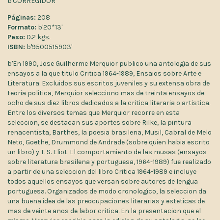
b'CORREGIDOR'
Páginas:
208
Formato:
b'20*13'
Peso:
0.2 kgs.
ISBN:
b'9500515903'
b'En 1990, Jose Guilherme Merquior publico una antologia de sus
ensayos a la que titulo Critica 1964-1989, Ensaios sobre Arte e
Literatura. Excluidos sus escritos juveniles y su extensa obra de
teoria politica, Merquior selecciono mas de treinta ensayos de
ocho de sus diez libros dedicados a la critica literaria o artistica.
Entre los diversos temas que Merquior recorre en esta
seleccion, se destacan sus aportes sobre Rilke, la pintura
renacentista, Barthes, la poesia brasilena, Musil, Cabral de Melo
Neto, Goethe, Drummond de Andrade (sobre quien habia escrito
un libro) y T. S. Eliot. El comportamiento de las musas (ensayos
sobre literatura brasilena y portuguesa, 1964-1989) fue realizado
a partir de una seleccion del libro Critica 1964-1989 e incluye
todos aquellos ensayos que versan sobre autores de lengua
portuguesa. Organizados de modo cronologico, la seleccion da
una buena idea de las preocupaciones literarias y esteticas de
mas de veinte anos de labor critica. En la presentacion que el