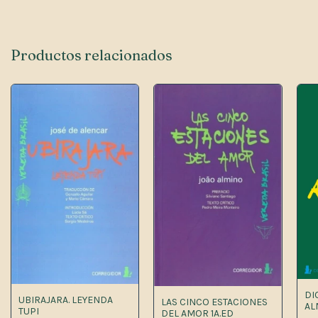
Productos relacionados
DI
UBIRAJARA. LEYENDA
LAS CINCO ESTACIONES
AL
TUPI
DEL AMOR 1A.ED