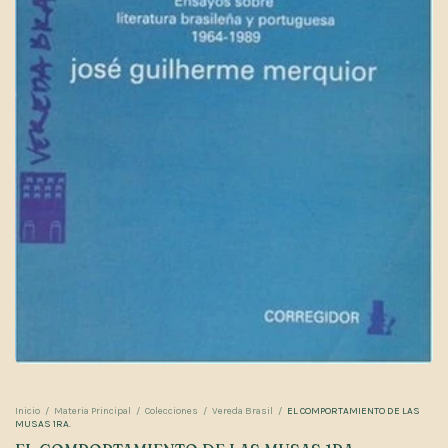
Inicio
/
Materia Principal
/
Colecciones
/
Vereda Brasil
/
EL COMPORTAMIENTO DE LAS
MUSAS 1RA.