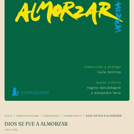
Inicio
/
Materia Principal
/
Colecciones
/
Vereda Brasil
/
DIOS SE FUE A ALMORZAR
DIOS SE FUE A ALMORZAR
SKU:
1793