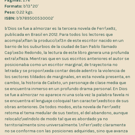
Páginas:
276
Formato:
b'13*20'
Peso:
0.22 kgs.
ISBN:
b'9789500530002'
b'Dios se fue a almorzar es la tercera novela de Ferr\xe9z,
publicada en Brasil en 2012. Para todos los lectores que
acompa\xf1an la producci\xf3n de este escritor nacido en un
barrio de los suburbios de la ciudad de San Pablo llamado
Cap\xe3o Redondo, la lectura de este libro genera una profunda
extra\xf1eza. Mientras que en sus escritos anteriores el autor se
posicionaba como un escritor marginal, de trayectoria no
letrada y se propon\xeda contar desde adentro la violencia de
los sectores tildados de marginales, en esta novela presenta, en
cambio, la historia de Calixto, un personaje de clase media que
se encuentra inmerso en un profundo drama personal. En Dios
se fue a almorzar no aparece ni una sola vez la palabra favela ni
se encuentra el lenguaje coloquial tan caracter\xedstico de sus
obras anteriores. De todos modos, esta novela de Ferr\xe9z
retoma el tema medular de sus textos, el del abandono, aunque
relocaliz\xe1ndolo de modo tal que es abordado ya no
territorialmente sino universalmente. \nFerr\xe9z claramente
no se conforma con las posiciones adquiridas, sino que avanza