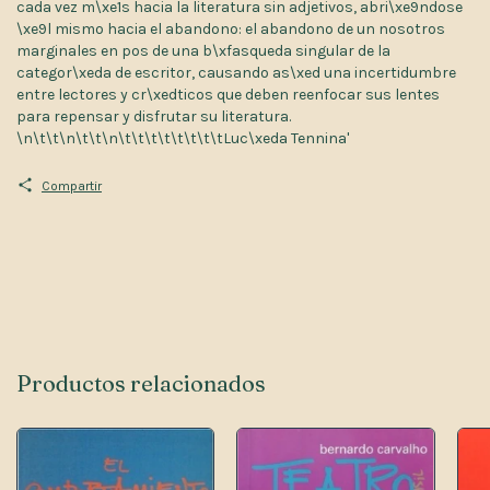
cada vez m\xe1s hacia la literatura sin adjetivos, abri\xe9ndose
\xe9l mismo hacia el abandono: el abandono de un nosotros
marginales en pos de una b\xfasqueda singular de la
categor\xeda de escritor, causando as\xed una incertidumbre
entre lectores y cr\xedticos que deben reenfocar sus lentes
para repensar y disfrutar su literatura.
\n\t\t\n\t\t\n\t\t\t\t\t\t\t\tLuc\xeda Tennina'
Compartir
Productos relacionados