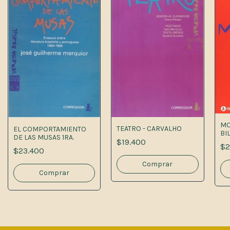
MO
TEATRO - CARVALHO
EL COMPORTAMIENTO
BI
DE LAS MUSAS 1RA.
$19.400
$2
$23.400