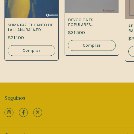
DEVOCIONES
POPULARES
SUMA PAZ. EL CANTO DE
AP
ARGENTINAS Y
LA LLANURA 1A.ED
RA
$31.500
AMERICANAS
NO
$21.100
$2
LA
Seguinos