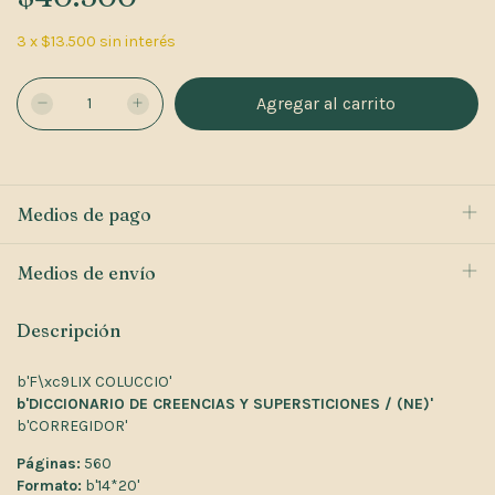
3
x
$13.500
sin interés
Medios de pago
Medios de envío
Descripción
b'F\xc9LIX COLUCCIO'
b'DICCIONARIO DE CREENCIAS Y SUPERSTICIONES / (NE)'
b'CORREGIDOR'
Páginas:
560
Formato:
b'14*20'