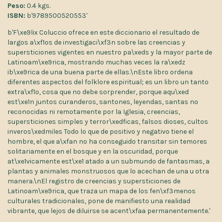
Peso:
0.4 kgs.
ISBN:
b'9789500520553'
b'F\xe9lix Coluccio ofrece en este diccionario el resultado de
largos a\xf1os de investigaci\xf3n sobre las creencias y
supersticiones vigentes en nuestro pa\xeds y la mayor parte de
Latinoam\xe9rica, mostrando muchas veces la ra\xedz
ib\xe9rica de una buena parte de ellas.\nEste libro ordena
diferentes aspectos del folklore espiritual; es un libro un tanto
extra\xf1o, cosa que no debe sorprender, porque aqu\xed
est\xe1n juntos curanderos, santones, leyendas, santas no
reconocidas ni remotamente por la Iglesia, creencias,
supersticiones simples y terror\xedficas, falsos dioses, cultos
inveros\xedmiles Todo lo que de positivo y negativo tiene el
hombre, el que a\xfan no ha conseguido transitar sin temores
solitariamente en el bosque y en la oscuridad, porque
at\xe1vicamente est\xe1 atado a un submundo de fantasmas, a
plantas y animales monstruosos que lo acechan de una u otra
manera.\nEl registro de creencias y supersticiones de
Latinoam\xe9rica, que traza un mapa de los fen\xf3menos
culturales tradicionales, pone de manifiesto una realidad
vibrante, que lejos de diluirse se acent\xfaa permanentemente.'