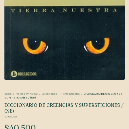
Inicio
/
Materia Principal
/
Colecciones
/
Tierra Nuestra
/
DICCIONARIO DE CREENCIAS Y
SUPERSTICIONES / (NE)
DICCIONARIO DE CREENCIAS Y SUPERSTICIONES /
(NE)
SKU:
1789
$40.500