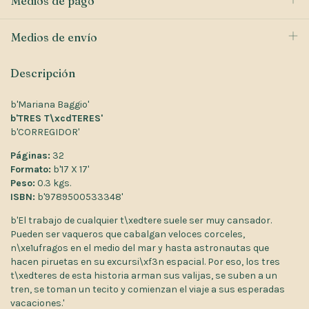
Medios de pago
Medios de envío
Descripción
b'Mariana Baggio'
b'TRES T\xcdTERES'
b'CORREGIDOR'
Páginas:
32
Formato:
b'17 X 17'
Peso:
0.3 kgs.
ISBN:
b'9789500533348'
b'El trabajo de cualquier t\xedtere suele ser muy cansador.
Pueden ser vaqueros que cabalgan veloces corceles,
n\xe1ufragos en el medio del mar y hasta astronautas que
hacen piruetas en su excursi\xf3n espacial. Por eso, los tres
t\xedteres de esta historia arman sus valijas, se suben a un
tren, se toman un tecito y comienzan el viaje a sus esperadas
vacaciones.'