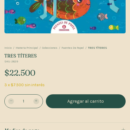
Inicio
/
Materia Principal
/
Colecciones
/
Puentes De Papel
/
TRES TÍTERES
TRES TÍTERES
SKU:
2829
$22.500
3
x
$7.500
sin interés