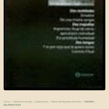
Inicio
/
Materia Principal
/
Colecciones
/
Teatro De Pequeño Formato
/
TEATRO 1-
CALIENDO 1A.ED