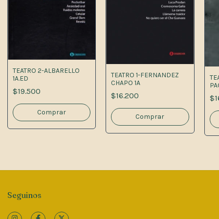
TEATRO 2-ALBARELLO
TEATRO 1-FERNANDEZ
TE
1A.ED
CHAPO 1A
PA
$19.500
$16.200
$1
Seguinos