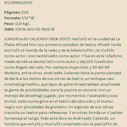
b'CORREGIDOR'
Páginas:
254
Formato:
b'12*18'
Peso:
0.21 kgs.
ISBN:
b'978-950-05-1820-8'
b'ANDR\xc9S CALIENDO (1956-2007) naci\xf3 en la ciudad de La
Plata. All\xed hizo sus primeros estudios de teatro. M\xe1s tarde
entr\xf3 al mundo de la radio y de la televisi\xf3n, no s\xf3lo
como actor, sino tambi\xe9n como autor. Y fue en este \xfaltimo
medio donde se destac\xf3 como autor y dej\xf3 t\xedtulos
como Regalo del cielo, Por siempre mujercitas y 90-60-90
Modelos, entre otros. Andr\xe9s Caliendo tiene la particularidad
de darle a los textos de sus obras de teatro, un enfoque casi
cinematogr\xe1fico, que lejos de quitarle teatralidad, ampl\xeda
la gama de posibilidades para la puesta en escena. Con un
manejo del di\xe1logo jugado, por momentos r\xedspido y casi
brutal, sabe sumergirse en el teatro del absurdo y el humor
negro con pinceladas de grotesco. En algunas de sus obras
transita un teatro para reflexionar. Y en otras brinda un c\xe1lido
homenaje al tango. Todo este libro es Andr\xe9s Caliendo, un
hombre que vivi\xf3 y muri\xf3 conectado con la pasi\xf3n de