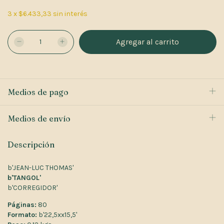
3
x
$6.433,33
sin interés
Medios de pago
Medios de envío
Descripción
b'JEAN-LUC THOMAS'
b'TANGOL'
b'CORREGIDOR'
Páginas:
80
Formato:
b'22,5xx15,5'