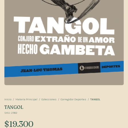
Inicio
/
Materia Principal
/
Colecciones
/
Corregidor Deportes
/
TANGOL
TANGOL
SKU:
2582
$19.300