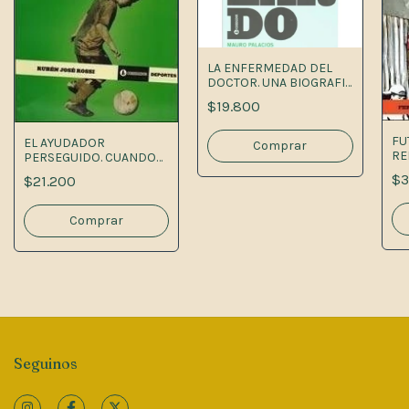
LA ENFERMEDAD DEL
DOCTOR. UNA BIOGRAFIA
DE CARLOS SALVADOR
$19.800
1A.ED
FU
EL AYUDADOR
RE
PERSEGUIDO. CUANDO
LA VIDA RIMA CON EL
$3
$21.200
FUTBOL
Seguinos