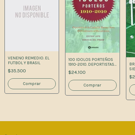
VENENO REMEDIO. EL
100 IDOLOS PORTEÑOS
FUTBOL Y BRASIL
BR
1910-2010. DEPORTISTAS
SI
DE LA CIUDAD DE
$35.500
$24.100
BUENOS AIRES. DEL
$2
CENTENARIO AL BI.