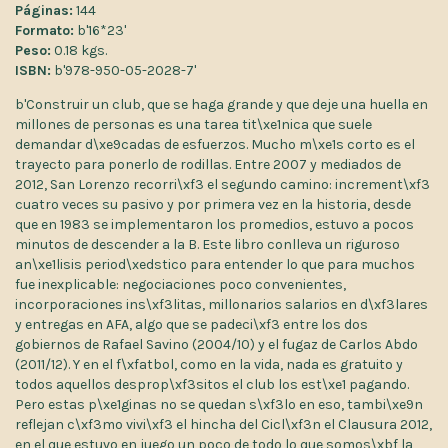
Páginas:
144
Formato:
b'16*23'
Peso:
0.18 kgs.
ISBN:
b'978-950-05-2028-7'
b'Construir un club, que se haga grande y que deje una huella en
millones de personas es una tarea tit\xe1nica que suele
demandar d\xe9cadas de esfuerzos. Mucho m\xe1s corto es el
trayecto para ponerlo de rodillas. Entre 2007 y mediados de
2012, San Lorenzo recorri\xf3 el segundo camino: increment\xf3
cuatro veces su pasivo y por primera vez en la historia, desde
que en 1983 se implementaron los promedios, estuvo a pocos
minutos de descender a la B. Este libro conlleva un riguroso
an\xe1lisis period\xedstico para entender lo que para muchos
fue inexplicable: negociaciones poco convenientes,
incorporaciones ins\xf3litas, millonarios salarios en d\xf3lares
y entregas en AFA, algo que se padeci\xf3 entre los dos
gobiernos de Rafael Savino (2004/10) y el fugaz de Carlos Abdo
(2011/12). Y en el f\xfatbol, como en la vida, nada es gratuito y
todos aquellos desprop\xf3sitos el club los est\xe1 pagando.
Pero estas p\xe1ginas no se quedan s\xf3lo en eso, tambi\xe9n
reflejan c\xf3mo vivi\xf3 el hincha del Cicl\xf3n el Clausura 2012,
en el que estuvo en juego un poco de todo lo que somos\xbf la