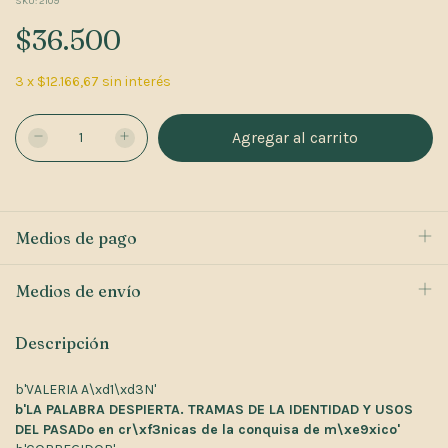
SKU:
2109
$36.500
3
x
$12.166,67
sin interés
Medios de pago
Medios de envío
Descripción
b'VALERIA A\xd1\xd3N'
b'LA PALABRA DESPIERTA. TRAMAS DE LA IDENTIDAD Y USOS
DEL PASADo en cr\xf3nicas de la conquisa de m\xe9xico'