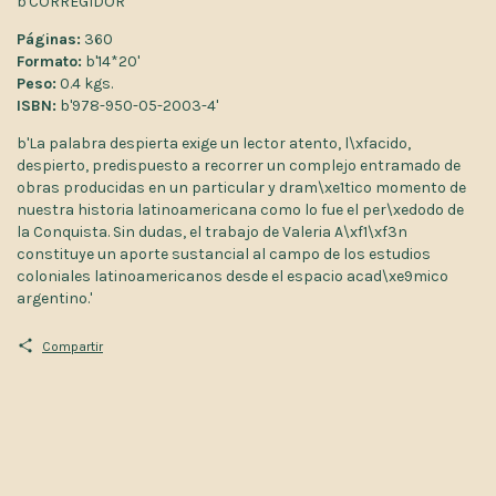
b'CORREGIDOR'
Páginas:
360
Formato:
b'14*20'
Peso:
0.4 kgs.
ISBN:
b'978-950-05-2003-4'
b'La palabra despierta exige un lector atento, l\xfacido,
despierto, predispuesto a recorrer un complejo entramado de
obras producidas en un particular y dram\xe1tico momento de
nuestra historia latinoamericana como lo fue el per\xedodo de
la Conquista. Sin dudas, el trabajo de Valeria A\xf1\xf3n
constituye un aporte sustancial al campo de los estudios
coloniales latinoamericanos desde el espacio acad\xe9mico
argentino.'
Compartir