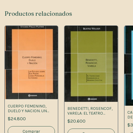
Productos relacionados
CUERPO FEMENINO,
BENEDETTI, ROSENCOF,
DUELO Y NACION. UN
CA
VARELA: EL TEATRO
ESTUDIO SOBRE EVA
DE
COMO GUARDI
$24.800
PERÓN COMO
$20.600
$3
PERSONAJE LITEARIO.