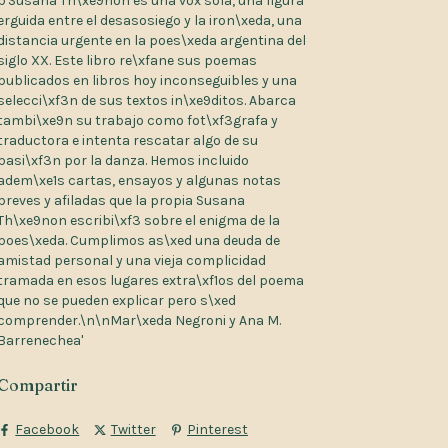
b'Susana Th\xe9non es una vox sola, una figura
erguida entre el desasosiego y la iron\xeda, una
distancia urgente en la poes\xeda argentina del
siglo XX. Este libro re\xfane sus poemas
publicados en libros hoy inconseguibles y una
selecci\xf3n de sus textos in\xe9ditos. Abarca
tambi\xe9n su trabajo como fot\xf3grafa y
traductora e intenta rescatar algo de su
pasi\xf3n por la danza. Hemos incluido
adem\xe1s cartas, ensayos y algunas notas
breves y afiladas que la propia Susana
Th\xe9non escribi\xf3 sobre el enigma de la
poes\xeda. Cumplimos as\xed una deuda de
amistad personal y una vieja complicidad
tramada en esos lugares extra\xf1os del poema
que no se pueden explicar pero s\xed
comprender.\n\nMar\xeda Negroni y Ana M.
Barrenechea'
Compartir
Facebook
Twitter
Pinterest