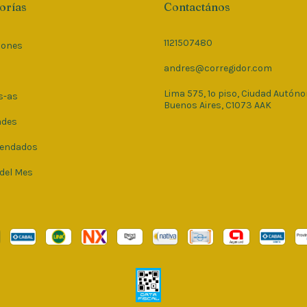
orías
Contactános
1121507480
iones
andres@corregidor.com
Lima 575, 1º piso, Ciudad Autón
s-as
Buenos Aires, C1073 AAK
ades
endados
 del Mes