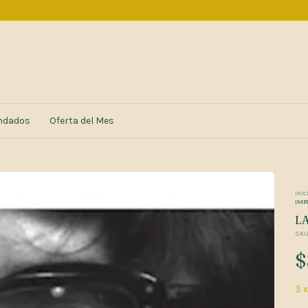
ndados
Oferta del Mes
Inic
IMP
LA
SKU
$
3