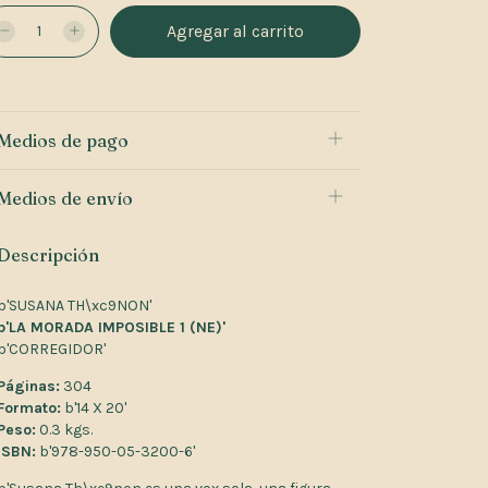
Medios de pago
Medios de envío
Descripción
b'SUSANA TH\xc9NON'
b'LA MORADA IMPOSIBLE 1 (NE)'
b'CORREGIDOR'
Páginas:
304
Formato:
b'14 X 20'
Peso:
0.3 kgs.
ISBN:
b'978-950-05-3200-6'