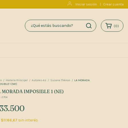
Iniciar sesión
|
Crear cuenta
(
0
)
io
/
Materia Principal
/
Autores-As
/
Susana Thénon
/
LA MORADA
OSIBLE 1 (NE)
 MORADA IMPOSIBLE 1 (NE)
:
2704
33.500
x
$11.166,67
sin interés