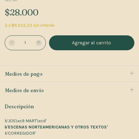
SKU:
1917
$28.000
3
x
$9.333,33
sin interés
Medios de pago
Medios de envío
Descripción
b'JOS\xc9 MART\xcd'
b'ESCENAS NORTEAMERICANAS Y OTROS TEXTOS'
b'CORREGIDOR'