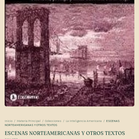
Inicio
/
Materia Principal
/
Colecciones
/
La Inteligencia Americana
/
ESCENAS
NORTEAMERICANAS Y OTROS TEXTOS
ESCENAS NORTEAMERICANAS Y OTROS TEXTOS