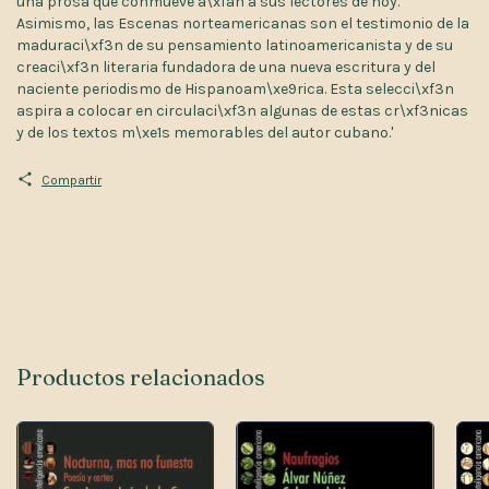
una prosa que conmueve a\xfan a sus lectores de hoy.
Asimismo, las Escenas norteamericanas son el testimonio de la
maduraci\xf3n de su pensamiento latinoamericanista y de su
creaci\xf3n literaria fundadora de una nueva escritura y del
naciente periodismo de Hispanoam\xe9rica. Esta selecci\xf3n
aspira a colocar en circulaci\xf3n algunas de estas cr\xf3nicas
y de los textos m\xe1s memorables del autor cubano.'
Compartir
Productos relacionados