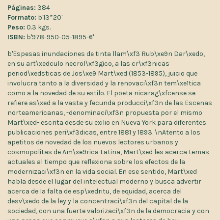
Páginas:
384
Formato:
b'13*20'
Peso:
0.3 kgs.
ISBN:
b'978-950-05-1895-6'
b'Espesas inundaciones de tinta llam\xf3 Rub\xe9n Dar\xedo,
en su art\xedculo necrol\xf3gico, a las cr\xf3nicas
period\xedsticas de Jos\xe9 Mart\xed (1853-1895), juicio que
involucra tanto a la diversidad y la renovaci\xf3n tem\xe1tica
como a la novedad de su estilo. El poeta nicarag\xfcense se
refiere as\xed a la vasta y fecunda producci\xf3n de las Escenas
norteamericanas, -denominaci\xf3n propuesta por el mismo
Mart\xed- escrita desde su exilio en Nueva York para diferentes
publicaciones peri\xf3dicas, entre 1881 y 1893. \nAtento a los
apetitos de novedad de los nuevos lectores urbanos y
cosmopolitas de Am\xe9rica Latina, Mart\xed les acerca temas
actuales al tiempo que reflexiona sobre los efectos de la
modernizaci\xf3n en la vida social. En ese sentido, Mart\xed
habla desde el lugar del intelectual moderno y busca advertir
acerca de la falta de esp\xedritu, de equidad, acerca del
desv\xedo de la ley y la concentraci\xf3n del capital de la
sociedad, con una fuerte valorizaci\xf3n de la democracia y con