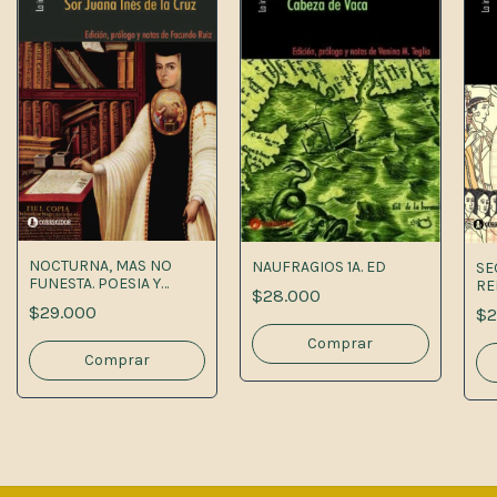
NOCTURNA, MAS NO
NAUFRAGIOS 1A. ED
SE
FUNESTA. POESIA Y
RE
$28.000
CARTAS 1A.ED
TE
$29.000
$2