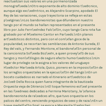
reactualizan sus valores en una pormenorizada
monograf\xeda.\nOtro exponente de alto dominio t\xe9cnico,
aunque algo exc\xe9ntrico, es Alejandro Scarpino, apodado El
Rey de las variaciones, cuya trayectoria se refleja en estas
p\xe1ginas.\nLos bandoneonistas que difundieron nuestro
tango por el mundo se hallan representados en el presente
libro por Julio Fern\xe1ndez Falc\xf3n, cuyo tango Cara rota fue
grabado por el M\xe1ximo Cantor en Par\xeds.\nEn planos
art\xedsticos distintos, pero con el com\xfan goce de la
popularidad, se recortan las semblanzas de Antonio Sureda, El
Rey del vals, y Fernando Montone, el bandone\xf3n personal de
la cancionista Sof\xeda Boz\xe1n, a quien provey\xf3 de sus
tangos y mon\xf3logos de seguro efecto humor\xedstico.\nUn
lugar de privilegio se le asigna a los valores del uruguayo
H\xe9ctor Mar\xeda Artola, Quico, pionero en la imposici\xf3n de
los arreglos orquestales en la ejecuci\xf3n del tango.\nEn un
boceto cuidadoso es narrado el itinerario art\xedstico de
Jos\xe9 Della Rocca quien fuera integrante de la bautizada
Orquesta vieja de DArienzo.\nEl toque femenino est\xe1 presente
en las l\xedneas dedicadas a Fermina Maristany, la \xfanica
bandoneonista de ra\xedces afro, que tuvo orquesta en los
palcos del centro, venciendo prejuicios de sexo y de raza.\nEn un
breve medall\xf3n final, se evoca a Margarita S\xe1nchez