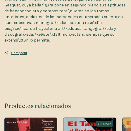
Gasquet, cuya bella figura pone en segundo plano sus aptitudes
de bandoneonista y compositora.\nComo en los tomos
anteriores, cada uno de los personajes enumerados cuenta en
sus respectivas monograf\xedas con una rese\xf1a
biogr\xe1fica, su trayectoria art\xedstica, tangograf\xeda y
discograf\xeda, \xe9ste \xfaltimo \xedtem, siempre que su
extensi\xf3n lo permita.'
Compartir
Productos relacionados
SIN STOCK