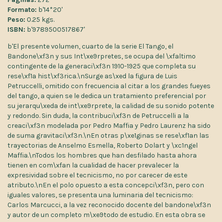
Formato:
b'14*20'
Peso:
0.25 kgs.
ISBN:
b'9789500517867'
b'El presente volumen, cuarto de la serie El Tango, el
Bandone\xf3n y sus Int\xe9rpretes, se ocupa del \xfaltimo
contingente de la generaci\xf3n 1910-1925 que completa su
rese\xf1a hist\xf3rica.\nSurge as\xed la figura de Luis
Petruccelli, omitido con frecuencia al citar a los grandes fueyes
del tango, a quien se le dedica un tratamiento preferencial por
su jerarqu\xeda de int\xe9rprete, la calidad de su sonido potente
y redondo. Sin duda, la contribuci\xf3n de Petruccelli a la
creaci\xf3n modelada por Pedro Maffia y Pedro Laurenz ha sido
de suma gravitaci\xf3n.\nEn otras p\xe1ginas se rese\xf1an las
trayectorias de Anselmo Esmella, Roberto Dolart y \xc1ngel
Maffia.\nTodos los hombres que han desfilado hasta ahora
tienen en com\xfan la cualidad de hacer prevalecer la
expresividad sobre el tecnicismo, no por carecer de este
atributo.\nEn el polo opuesto a esta concepci\xf3n, pero con
iguales valores, se presenta una luminaria del tecnicismo:
Carlos Marcucci, a la vez reconocido docente del bandone\xf3n
y autor de un completo m\xe9todo de estudio. En esta obra se