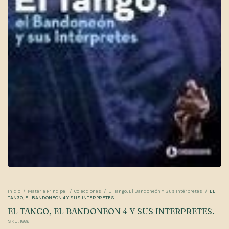
Inicio
/
Materia Principal
/
Colecciones
/
El Tango, El Bandoneón Y Sus Intérpretes
/
EL
TANGO, EL BANDONEON 4 Y SUS INTERPRETES.
EL TANGO, EL BANDONEON 4 Y SUS INTERPRETES.
SKU:
1886