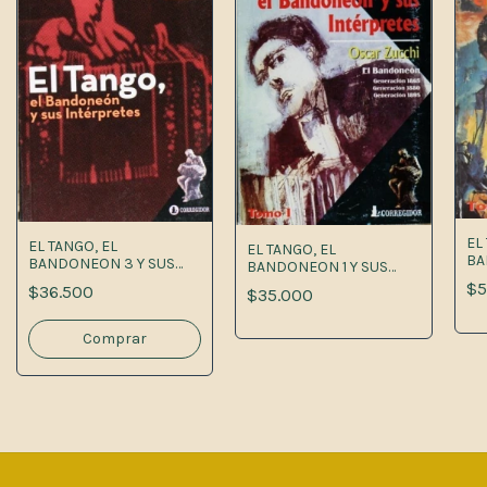
EL
EL TANGO, EL
EL TANGO, EL
BA
BANDONEON 3 Y SUS
BANDONEON 1 Y SUS
IN
INTERPRETES
INTERPRETES
$5
$36.500
$35.000