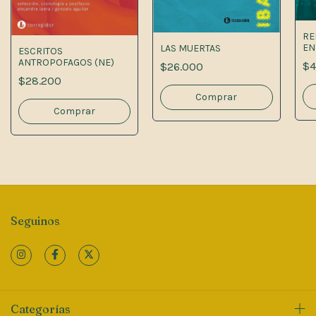
RE
EN
LAS MUERTAS
ESCRITOS
DE
ANTROPOFAGOS (NE)
$4
$26.000
PA
$28.200
Seguinos
Categorías