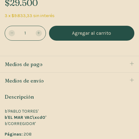
$29.500
3
x
$9.833,33
sin interés
Medios de pago
Medios de envío
Descripción
b'PABLO TORRES'
b'EL MAR VAC\xcdO'
b'CORREGIDOR'
Páginas:
208