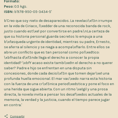
Formato:
Peso:
0.5 kgs.
ISBN:
b'978-950-05-3434-5'
b'Creo que soy nieto de desaparecidos. La revelaci\xf3n irrumpe
en la vida de Ciriaco, l\xedder de una reconocida banda de rock,
justo cuando est\xe1 por convertirse en padre.\nLa certeza de
que su historia personal guarda secretos lo empuja a una
b\xfasqueda urgente de identidad, mientras su padre, Ernesto,
se aferra al silencio y se niega a acompa\xf1arlo. Entre ellos se
abre un conflicto que es tan personal como pol\xedtico:
\xbfhasta d\xf3nde llega el derecho a conocer la propia
identidad? \xbfY acaso existe tambi\xe9n el derecho a no querer
saber? Padre e hijo se enfrentan en una disputa sin
concesiones, donde cada decisi\xf3n que tomen dejar\xe1 una
profunda huella emocional. El mar vac\xedo narra esta historia
con la fuerza de una cr\xf3nica period\xedstica y pone el foco en
una herida que sigue abierta. Con un ritmo \xe1gil y una prosa
directa, la novela invita a pensar los desaf\xedos actuales de la
memoria, la verdad y la justicia, cuando el tiempo parece jugar
en contra.'
Compartir