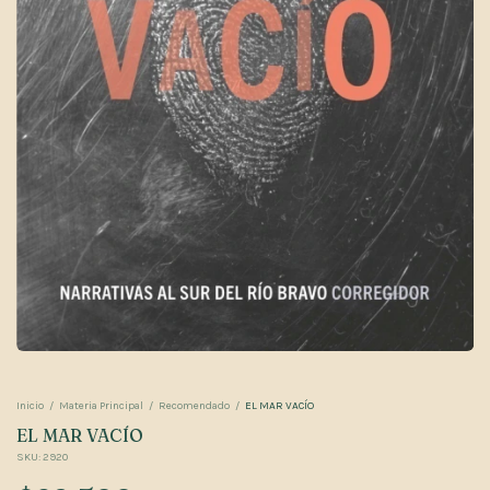
Inicio
/
Materia Principal
/
Recomendado
/
EL MAR VACÍO
EL MAR VACÍO
SKU:
2920