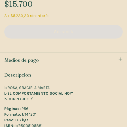
$15.700
3
x
$5.233,33
sin interés
Medios de pago
Descripción
b'ROSA, GRACIELA MARTA'
b'EL COMPORTAMIENTO SOCIAL HOY'
b'CORREGIDOR'
Páginas:
256
Formato:
b'14*20'
Peso:
0.3 kgs.
ISBN:
b'9500510588'