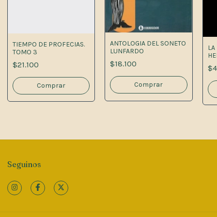
ANTOLOGIA DEL SONETO
TIEMPO DE PROFECIAS.
LA
LUNFARDO
TOMO 3
HE
PE
$18.100
$21.100
$4
Seguinos