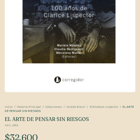
Inicio
/
Materia Principal
/
Colecciones
/
Vereda Brasil
/
Biblioteca Lispector
/
EL ARTE
DE PENSAR SIN RIESGOS
EL ARTE DE PENSAR SIN RIESGOS
SKU:
2812
$32.600