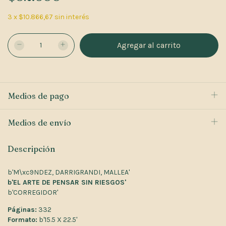
3
x
$10.866,67
sin interés
Medios de pago
Medios de envío
Descripción
b'M\xc9NDEZ, DARRIGRANDI, MALLEA'
b'EL ARTE DE PENSAR SIN RIESGOS'
b'CORREGIDOR'
Páginas:
332
Formato:
b'15.5 X 22.5'