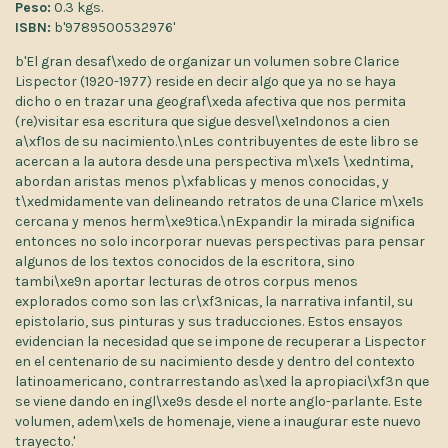
Peso:
0.3 kgs.
ISBN:
b'9789500532976'
b'El gran desaf\xedo de organizar un volumen sobre Clarice
Lispector (1920-1977) reside en decir algo que ya no se haya
dicho o en trazar una geograf\xeda afectiva que nos permita
(re)visitar esa escritura que sigue desvel\xe1ndonos a cien
a\xf1os de su nacimiento.\nLes contribuyentes de este libro se
acercan a la autora desde una perspectiva m\xe1s \xedntima,
abordan aristas menos p\xfablicas y menos conocidas, y
t\xedmidamente van delineando retratos de una Clarice m\xe1s
cercana y menos herm\xe9tica.\nExpandir la mirada significa
entonces no solo incorporar nuevas perspectivas para pensar
algunos de los textos conocidos de la escritora, sino
tambi\xe9n aportar lecturas de otros corpus menos
explorados como son las cr\xf3nicas, la narrativa infantil, su
epistolario, sus pinturas y sus traducciones. Estos ensayos
evidencian la necesidad que se impone de recuperar a Lispector
en el centenario de su nacimiento desde y dentro del contexto
latinoamericano, contrarrestando as\xed la apropiaci\xf3n que
se viene dando en ingl\xe9s desde el norte anglo-parlante. Este
volumen, adem\xe1s de homenaje, viene a inaugurar este nuevo
trayecto.'