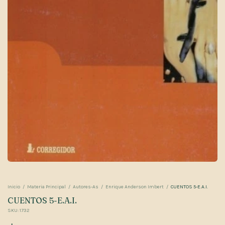
Inicio
/
Materia Principal
/
Autores-As
/
Enrique Anderson Imbert
/
CUENTOS 5-E.A.I.
CUENTOS 5-E.A.I.
SKU:
1732