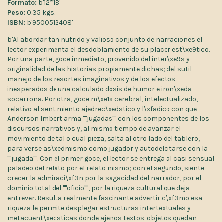
Formato:
b'12*18'
Peso:
0.35 kgs.
ISBN:
b'9500512408'
b'Al abordar tan nutrido y valioso conjunto de narraciones el
lector experimenta el desdoblamiento de su placer est\xe9tico.
Por una parte, goce inmediato, provenido del inter\xe9s y
originalidad de las historias propiamente dichas; del sutil
manejo de los resortes imaginativos y de los efectos
inesperados de una calculado dosis de humor e iron\xeda
socarrona. Por otra, goce m\xe1s cerebral, intelectualizado,
relativo al sentimiento ajedrec\xedstico y l\xfadico con que
Anderson Imbert arma ""jugadas"" con los componentes de los
discursos narrativos y, al mismo tiempo de avanzar el
movimiento de tal o cual pieza, salta al otro lado del tablero,
para verse as\xedmismo como jugador y autodeleitarse con la
""jugada"". Con el primer goce, el lector se entrega al casi sensual
paladeo del relato por el relato mismo; con el segundo, siente
crecer la admiraci\xf3n por la sagacidad del narrador, por el
dominio total del ""oficio"", por la riqueza cultural que deja
entrever. Resulta realmente fascinante advertir c\xf3mo esa
riqueza le permite desplegar estructuras intertextuales y
metacuent\xedsticas donde ajenos textos-objetos quedan