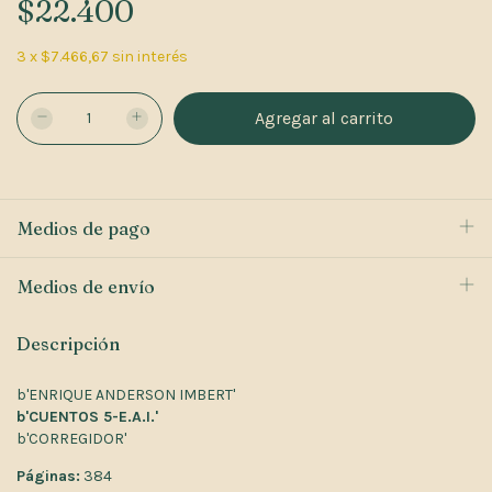
$22.400
3
x
$7.466,67
sin interés
Medios de pago
Medios de envío
Descripción
b'ENRIQUE ANDERSON IMBERT'
b'CUENTOS 5-E.A.I.'
b'CORREGIDOR'
Páginas:
384