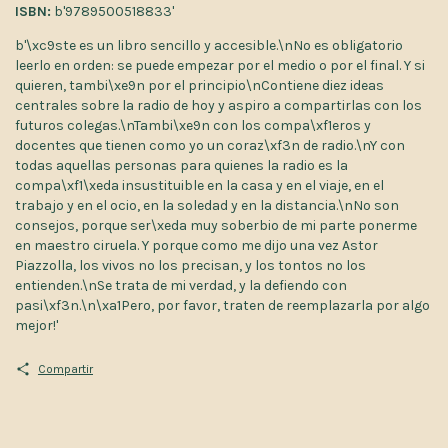
ISBN:
b'9789500518833'
b'\xc9ste es un libro sencillo y accesible.\nNo es obligatorio
leerlo en orden: se puede empezar por el medio o por el final. Y si
quieren, tambi\xe9n por el principio\nContiene diez ideas
centrales sobre la radio de hoy y aspiro a compartirlas con los
futuros colegas.\nTambi\xe9n con los compa\xf1eros y
docentes que tienen como yo un coraz\xf3n de radio.\nY con
todas aquellas personas para quienes la radio es la
compa\xf1\xeda insustituible en la casa y en el viaje, en el
trabajo y en el ocio, en la soledad y en la distancia.\nNo son
consejos, porque ser\xeda muy soberbio de mi parte ponerme
en maestro ciruela. Y porque como me dijo una vez Astor
Piazzolla, los vivos no los precisan, y los tontos no los
entienden.\nSe trata de mi verdad, y la defiendo con
pasi\xf3n.\n\xa1Pero, por favor, traten de reemplazarla por algo
mejor!'
Compartir