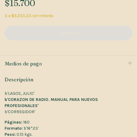
$15.700
3
x
$5.233,33
sin interés
Medios de pago
Descripción
b'LAGOS, JULIO'
b'CORAZON DE RADIO. MANUAL PARA NUEVOS
PROFESIONALES'
b'CORREGIDOR'
Páginas:
160
Formato:
b'16*23'
Peso:
0.15 kgs.