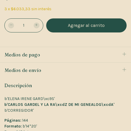
3
x
$6.033,33
sin interés
Medios de pago
Medios de envío
Descripción
b'ELENA IRENE GARD\xc9S'
b'CARLOS GARDEL Y LA RA\xcdZ DE MI GENEALOG\xcdA'
b'CORREGIDOR'
Páginas:
144
Formato:
b'14*20'