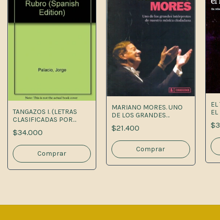
EL
MARIANO MORES. UNO
TANGAZOS I. (LETRAS
EL
DE LOS GRANDES
CLASIFICADAS POR
INTERPRETES DE
$3
$21.400
RUBRO)
NUESTRA MÚSICA
$34.000
CUIDADANA 1A.ED