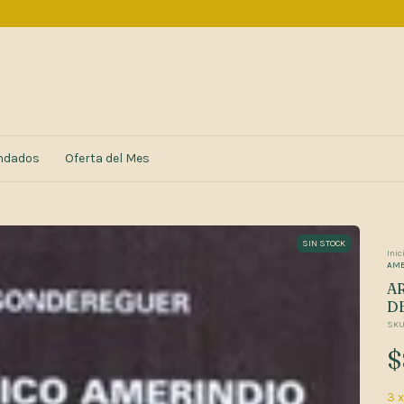
ndados
Oferta del Mes
SIN STOCK
Inic
AME
A
D
SKU
$
3