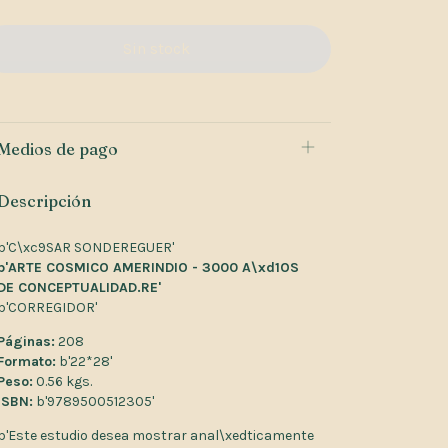
Medios de pago
Descripción
b'C\xc9SAR SONDEREGUER'
b'ARTE COSMICO AMERINDIO - 3000 A\xd1OS
DE CONCEPTUALIDAD.RE'
b'CORREGIDOR'
Páginas:
208
Formato:
b'22*28'
Peso:
0.56 kgs.
ISBN:
b'9789500512305'
b'Este estudio desea mostrar anal\xedticamente