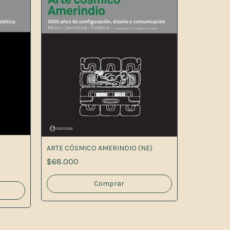
ARTE CÓSMICO AMERINDIO (NE)
LA ESCULT
$68.000
$84.500