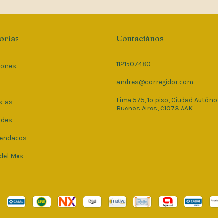
orías
Contactános
1121507480
iones
andres@corregidor.com
Lima 575, 1º piso, Ciudad Autón
s-as
Buenos Aires, C1073 AAK
ades
endados
 del Mes