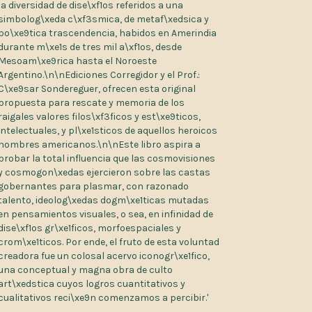
la diversidad de dise\xf1os referidos a una
simbolog\xeda c\xf3smica, de metaf\xedsica y
po\xe9tica trascendencia, habidos en Amerindia
durante m\xe1s de tres mil a\xf1os, desde
Mesoam\xe9rica hasta el Noroeste
Argentino.\n\nEdiciones Corregidor y el Prof.:
C\xe9sar Sondereguer, ofrecen esta original
propuesta para rescate y memoria de los
raigales valores filos\xf3ficos y est\xe9ticos,
intelectuales, y pl\xe1sticos de aquellos heroicos
hombres americanos.\n\nEste libro aspira a
probar la total influencia que las cosmovisiones
y cosmogon\xedas ejercieron sobre las castas
gobernantes para plasmar, con razonado
talento, ideolog\xedas dogm\xe1ticas mutadas
en pensamientos visuales, o sea, en infinidad de
dise\xf1os gr\xe1ficos, morfoespaciales y
crom\xe1ticos. Por ende, el fruto de esta voluntad
creadora fue un colosal acervo iconogr\xe1fico,
una conceptual y magna obra de culto
art\xedstica cuyos logros cuantitativos y
cualitativos reci\xe9n comenzamos a percibir.'