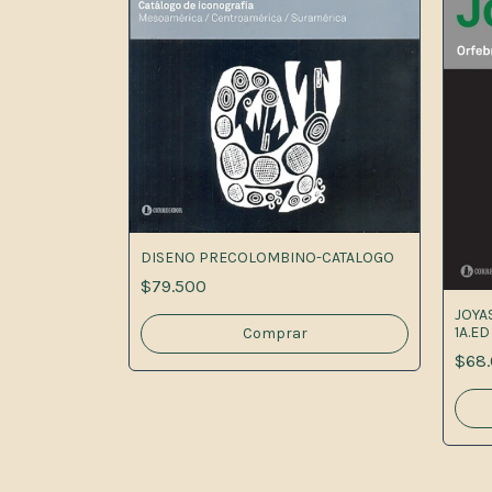
DISENO PRECOLOMBINO-CATALOGO
$79.500
 - TIPOLOGIA
JOYA
1A.ED
$68