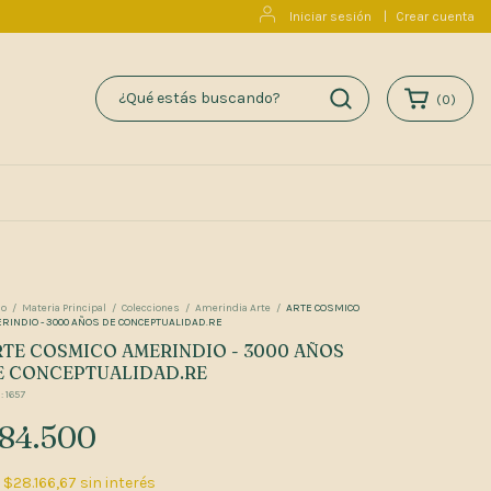
Iniciar sesión
|
Crear cuenta
(
0
)
io
/
Materia Principal
/
Colecciones
/
Amerindia Arte
/
ARTE COSMICO
RINDIO - 3000 AÑOS DE CONCEPTUALIDAD.RE
RTE COSMICO AMERINDIO - 3000 AÑOS
E CONCEPTUALIDAD.RE
:
1657
84.500
x
$28.166,67
sin interés